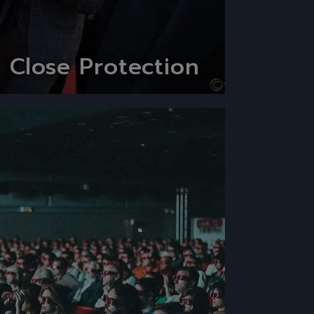
& Close Protection