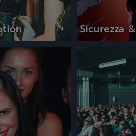
otion
Sicurezza 